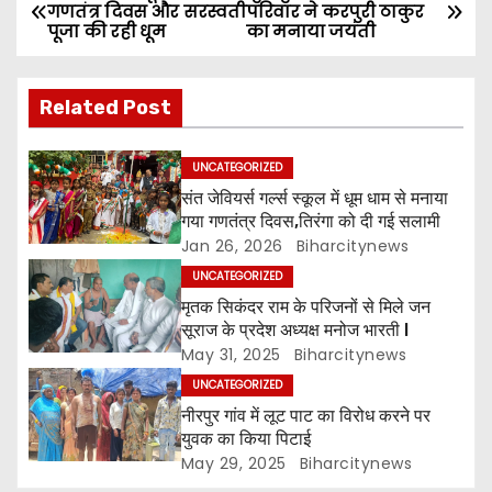
P
गणतंत्र दिवस और सरस्वती
परिवार ने करपुरी ठाकुर
पूजा की रही धूम
का मनाया जयंती
o
s
Related Post
t
UNCATEGORIZED
n
संत जेवियर्स गर्ल्स स्कूल में धूम धाम से मनाया
गया गणतंत्र दिवस,तिरंगा को दी गई सलामी
a
Jan 26, 2026
Biharcitynews
v
UNCATEGORIZED
मृतक सिकंदर राम के परिजनों से मिले जन
i
सूराज के प्रदेश अध्यक्ष मनोज भारती l
May 31, 2025
Biharcitynews
g
UNCATEGORIZED
a
नीरपुर गांव में लूट पाट का विरोध करने पर
युवक का किया पिटाई
t
May 29, 2025
Biharcitynews