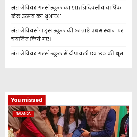
संत जेवियर गर्ल्स स्कूल का 9th त्रिदिवसीय वार्षिक
खेल उत्सव का शुभारंभ
संत जेवियर्स गल्र्स स्कूल की छात्र‌ाएँ प्रथम स्थान पर
चयनित किये गए।
संत जेवियर गर्ल्स स्कूल में दीपावली एवं छठ की धूम
You missed
NALANDA