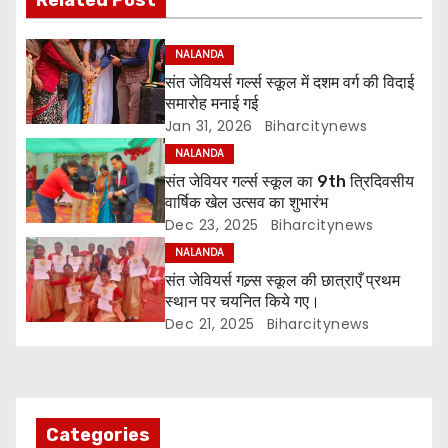
Related Post
t
NALANDA
n
संत जेवियर्स गर्ल्स स्कूल में दशम वर्ग की विदाई
समारोह मनाई गई
a
Jan 31, 2026
Biharcitynews
v
NALANDA
संत जेवियर गर्ल्स स्कूल का 9th त्रिदिवसीय
i
वार्षिक खेल उत्सव का शुभारंभ
Dec 23, 2025
Biharcitynews
g
NALANDA
a
संत जेवियर्स गल्र्स स्कूल की छात्र‌ाएँ प्रथम
स्थान पर चयनित किये गए।
t
Dec 21, 2025
Biharcitynews
i
o
Categories