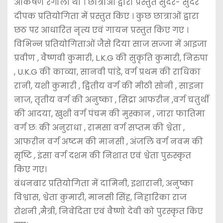
आकर्षण रंगोली था । छात्राओं द्वारा प्रस्तुत सुंदर- सुंदर
दीपक प्रतियोगिता में प्रस्तुत किए । कुछ छात्राओं द्वारा
छठ पर आधारित नृत्य एवं गायन प्रस्तुत किए गए ।
विभिन्न प्रतियोगिताओं जैसे दिया साज सज्जा में आइजा
प्रवीण , वैष्णवी कुमारी, L.K.G की सुकृति कुमारी, निरुपा
, U.K.G की काव्या, सानवी पांडे, वर्ग प्रथम की राधिका
रानी, यशी कुमारी , द्वितीय वर्ग की मीठी सोनी , साइना
नाज, तृतीय वर्ग की अनुष्का , सिद्रा आफरीन ,वर्ग चतुर्थी
की आदया, खुशी वर्ग पंचम की मुस्कान , जारा फातिमा
वर्ग छः की अनुराधा , रामसा वर्ग सप्तम की श्वेता ,
आफरीन वर्ग अष्टम की मानसी , अंजलि वर्ग नवम की
सृष्टि , इंसा वर्ग दशम की निशात एवं श्वेता पुरुस्कृत
किए गए।
बंधनबार प्रतियोगिता में दामिनी, इशारानी, अनुष्का
विश्वास, श्वेता कुमारी, मानसी सिंह, निहारिका राज
रोशनी ,मैत्री, निवेदिता एवं वैष्णो देवी को पुरस्कृत किए