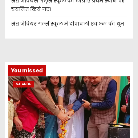
संत जेवियर्स गल्र्स स्कूल की छात्र‌ाएँ प्रथम स्थान पर
चयनित किये गए।
संत जेवियर गर्ल्स स्कूल में दीपावली एवं छठ की धूम
You missed
NALANDA