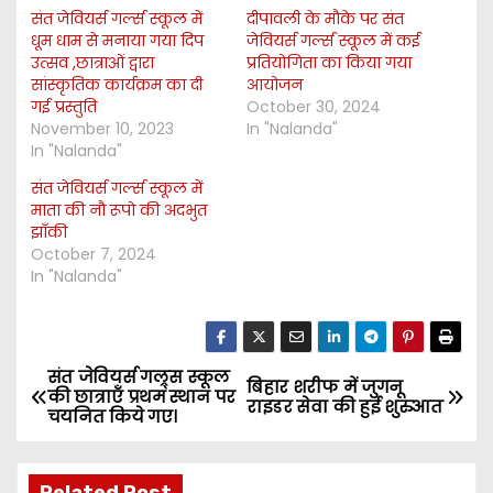
संत जेवियर्स गर्ल्स स्कूल में
दीपावली के मौके पर संत
धूम धाम से मनाया गया दिप
जेवियर्स गर्ल्स स्कूल में कई
उत्सव ,छात्राओं द्वारा
प्रतियोगिता का किया गया
सांस्कृतिक कार्यक्रम का दी
आयोजन
गई प्रस्तुति
October 30, 2024
November 10, 2023
In "Nalanda"
In "Nalanda"
संत जेवियर्स गर्ल्स स्कूल में
माता की नौ रूपो की अदभुत
झाँकी
October 7, 2024
In "Nalanda"
संत जेवियर्स गल्र्स स्कूल
P
बिहार शरीफ में जुगनू
की छात्र‌ाएँ प्रथम स्थान पर
राइडर सेवा की हुई शुरुआत
चयनित किये गए।
o
s