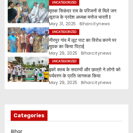
t
UNCATEGORIZED
मृतक सिकंदर राम के परिजनों से मिले जन
n
सूराज के प्रदेश अध्यक्ष मनोज भारती l
a
May 31, 2025
Biharcitynews
UNCATEGORIZED
v
नीरपुर गांव में लूट पाट का विरोध करने पर
युवक का किया पिटाई
i
May 29, 2025
Biharcitynews
g
UNCATEGORIZED
इको क्लब के सदस्यों और छात्रो ने लोगो को
a
पर्यवरण के प्रति जागरूक किया
May 29, 2025
Biharcitynews
t
i
o
Categories
n
Bihar