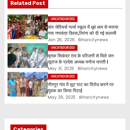
Related Post
n
a
UNCATEGORIZED
संत जेवियर्स गर्ल्स स्कूल में धूम धाम से मनाया
v
गया गणतंत्र दिवस,तिरंगा को दी गई सलामी
Jan 26, 2026
Biharcitynews
i
UNCATEGORIZED
g
मृतक सिकंदर राम के परिजनों से मिले जन
सूराज के प्रदेश अध्यक्ष मनोज भारती l
a
May 31, 2025
Biharcitynews
UNCATEGORIZED
t
नीरपुर गांव में लूट पाट का विरोध करने पर
युवक का किया पिटाई
i
May 29, 2025
Biharcitynews
o
n
Categories