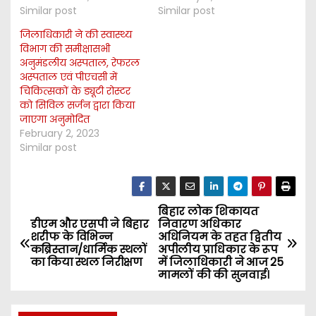
Similar post
Similar post
जिलाधिकारी ने की स्वास्थ्य
विभाग की समीक्षासभी
अनुमंडलीय अस्पताल, रेफरल
अस्पताल एवं पीएचसी में
चिकित्सकों के ड्यूटी रोस्टर
को सिविल सर्जन द्वारा किया
जाएगा अनुमोदित
February 2, 2023
Similar post
बिहार लोक शिकायत
P
डीएम और एसपी ने बिहार
निवारण अधिकार
शरीफ के विभिन्न
अधिनियम के तहत द्वितीय
o
कब्रिस्तान/धार्मिक स्थलों
अपीलीय प्राधिकार के रूप
का किया स्थल निरीक्षण
में जिलाधिकारी ने आज 25
s
मामलों की की सुनवाई।
t