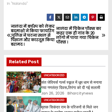
In "Nalanda"
नालंदा में बर्चस्प को लेकर
P
नालंदा में चिकेन पॉक्स का
बदमाशो ने किया फायरिंग
कहर एक ही गांव के 20
,पुलिस ने घटना स्थल से
o
लोगो में पाया गया चिकेन
पिस्टल और कारतूस किया
पॉक्स ।
बरामद ।
s
t
Related Post
n
UNCATEGORIZED
a
संत जेवियर्स गर्ल्स स्कूल में धूम धाम से मनाया
गया गणतंत्र दिवस,तिरंगा को दी गई सलामी
v
Jan 26, 2026
Biharcitynews
i
UNCATEGORIZED
मृतक सिकंदर राम के परिजनों से मिले जन