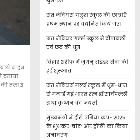
शुभारंभ
संत जेवियर्स गल्र्स स्कूल की छात्र‌ाएँ
प्रथम स्थान पर चयनित किये गए।
संत जेवियर गर्ल्स स्कूल में दीपावली
एवं छठ की धूम
बिहार शरीफ में जुगनू राइडर सेवा की
 जायलो वाहन
हुई शुरुआत
ने बताया
ों की तलाश
संत जेवियर्स गर्ल्स स्कूल में धूम-धाम
से मनाई गई भारत रत्न डॉ:सार्वपल्ली
राधा कृष्णन की जयंती
मुख्यमंत्री ने हीरो एशिया कप- 2025
के शुभंकर ‘चांद’ और ट्रॉफी का किया
अनावरण