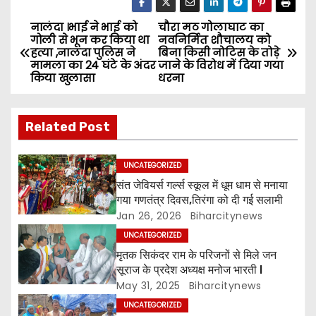
नालंदा ।भाई ने भाई को
चौरा मठ गोलाघाट का
P
गोली से भून कर किया था
नवनिर्मित शौचालय को
हत्या ,नालंदा पुलिस ने
बिना किसी नोटिस के तोड़े
o
मामला का 24 घंटे के अंदर
जाने के विरोध में दिया गया
किया खुलासा
धरना
s
t
Related Post
n
UNCATEGORIZED
a
संत जेवियर्स गर्ल्स स्कूल में धूम धाम से मनाया
गया गणतंत्र दिवस,तिरंगा को दी गई सलामी
v
Jan 26, 2026
Biharcitynews
i
UNCATEGORIZED
मृतक सिकंदर राम के परिजनों से मिले जन
g
सूराज के प्रदेश अध्यक्ष मनोज भारती l
May 31, 2025
Biharcitynews
a
UNCATEGORIZED