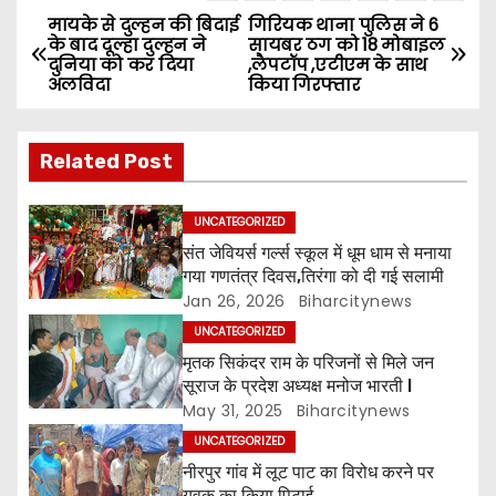
मायके से दुल्हन की बिदाई
गिरियक थाना पुलिस ने 6
P
के बाद दूल्हा दुल्हन ने
सायबर ठग को 18 मोबाइल
दुनिया को कर दिया
,लैपटॉप ,एटीएम के साथ
o
अलविदा
किया गिरफ्तार
s
Related Post
t
n
UNCATEGORIZED
संत जेवियर्स गर्ल्स स्कूल में धूम धाम से मनाया
a
गया गणतंत्र दिवस,तिरंगा को दी गई सलामी
Jan 26, 2026
Biharcitynews
v
UNCATEGORIZED
i
मृतक सिकंदर राम के परिजनों से मिले जन
सूराज के प्रदेश अध्यक्ष मनोज भारती l
g
May 31, 2025
Biharcitynews
UNCATEGORIZED
a
नीरपुर गांव में लूट पाट का विरोध करने पर
युवक का किया पिटाई