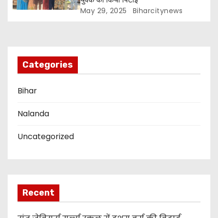
t
May 29, 2025
Biharcitynews
i
o
n
Categories
Bihar
Nalanda
Uncategorized
Recent