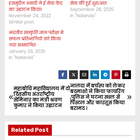
हसमुद्दीन अंसारी ने ई सेवा केंद्र
सेवा की हुई शुरुआत
का उद्घाटन किया।
September 28, 2025
November 24, 2022
In "Nalanda"
Similar post
भारतीय संस्कृति ज्ञान परीक्षा मे
सफल प्रतिभागियों को किया
गया सम्मानित
January 29, 2025
In "Nalanda"
नालंदा में बर्चस्प को लेकर
P
महाबोधि महाविद्यालय में दो
बदमाशो ने किया फायरिंग
दिवसीय अंतर्राष्ट्रीय
,पुलिस ने घटना स्थल से
o
सेमिनार का मंत्री श्रवण
पिस्टल और कारतूस किया
कुमार ने किया उद्घाटन
बरामद ।
s
t
Related Post