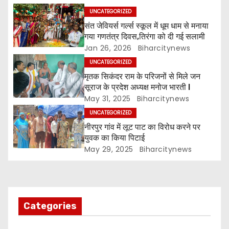
n
UNCATEGORIZED
a
संत जेवियर्स गर्ल्स स्कूल में धूम धाम से मनाया
गया गणतंत्र दिवस,तिरंगा को दी गई सलामी
v
Jan 26, 2026
Biharcitynews
i
UNCATEGORIZED
मृतक सिकंदर राम के परिजनों से मिले जन
g
सूराज के प्रदेश अध्यक्ष मनोज भारती l
May 31, 2025
Biharcitynews
a
UNCATEGORIZED
नीरपुर गांव में लूट पाट का विरोध करने पर
t
युवक का किया पिटाई
i
May 29, 2025
Biharcitynews
o
n
Categories