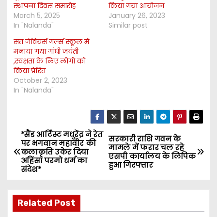
स्थापना दिवस समारोह
किया गया आयोजन
March 5, 2025
January 26, 2023
In "Nalanda"
Similar post
संत जेवियर्स गर्ल्स स्कूल में
मनाया गया गांधी जयंती
,स्वक्षता के लिए लोगो को
किया प्रेरित
October 2, 2023
In "Nalanda"
*सैंड आर्टिस्ट मधुरेंद्र ने रेत
P
सरकारी राशि गवन के
पर भगवान महावीर की
मामले में फरार चल रहे
कलाकृति उकेर दिया
o
एसपी कार्यालय के लिपिक
अहिंसा परमो धर्म का
हुआ गिरफ्तार
संदेश*
s
t
Related Post