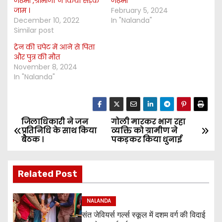
जख्मी ,ग्रामीणों ने किया सड़क
जख़्मी
जाम ।
February 5, 2024
December 10, 2022
In "Nalanda"
Similar post
ट्रेन की चपेट में आने से पिता
और पुत्र की मौत
November 8, 2024
In "Nalanda"
जिलाधिकारी ने जन
गोली मारकर भाग रहा
P
प्रतिनिधि के साथ किया
व्यक्ति को ग्रामीण ने
बैठक ।
पकड़कर किया धुनाई
o
s
Related Post
t
NALANDA
n
संत जेवियर्स गर्ल्स स्कूल में दशम वर्ग की विदाई