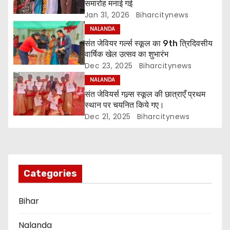
समारोह मनाई गई
a
Jan 31, 2026
Biharcitynews
v
NALANDA
संत जेवियर गर्ल्स स्कूल का 9th त्रिदिवसीय
i
वार्षिक खेल उत्सव का शुभारंभ
Dec 23, 2025
Biharcitynews
g
NALANDA
a
संत जेवियर्स गल्र्स स्कूल की छात्र‌ाएँ प्रथम
स्थान पर चयनित किये गए।
t
Dec 21, 2025
Biharcitynews
i
o
Categories
n
Bihar
Nalanda