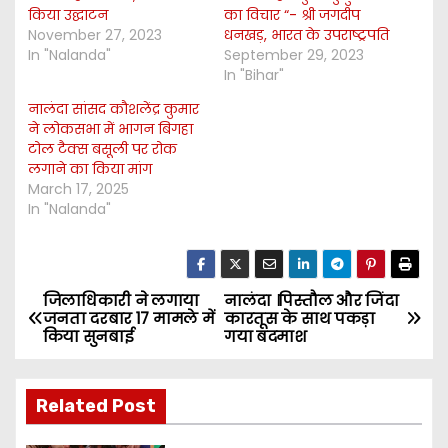
किया उद्घाटन
का विचार “- श्री जगदीप
November 27, 2023
धनखड़, भारत के उपराष्ट्रपति
In "Nalanda"
September 29, 2023
In "Bihar"
नालंदा सांसद कौशलेंद्र कुमार
ने लोकसभा में भागन बिगहा
टोल टैक्स बसूली पर रोक
लगाने का किया मांग
March 17, 2025
In "Nalanda"
जिलाधिकारी ने लगाया
नालंदा ।पिस्तौल और जिंदा
P
जनता दरबार 17 मामले में
कारतूस के साथ पकड़ा
किया सुनबाई
गया बदमाश
o
s
Related Post
t