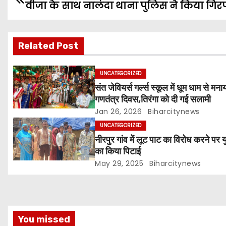
वीजा के साथ नालंदा थाना पुलिस ने किया गिरफ
o
s
Related Post
t
UNCATEGORIZED
n
संत जेवियर्स गर्ल्स स्कूल में धूम धाम से मना
गणतंत्र दिवस,तिरंगा को दी गई सलामी
a
Jan 26, 2026
Biharcitynews
v
UNCATEGORIZED
नीरपुर गांव में लूट पाट का विरोध करने पर 
i
का किया पिटाई
g
May 29, 2025
Biharcitynews
a
t
You missed