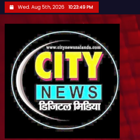
S
Wed. Aug 5th, 2026
10:23:51 PM
k
i
p
t
o
c
o
n
t
e
n
t