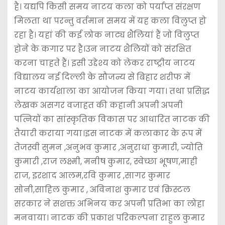
है। यद्यपि किसी समय नाटय कला को पर्याप्त संरक्षण
मिलता था परन्तु वर्तमान समय में यह कला विलुप्त हो
रहा है। यहां की कई लोक नाट्य शैलियां हैं जो विलुप्त
होने के कगार पर है।उन नाटय शैलियों को संरक्षित
करना चाहते हैं। इसी उद्देश्य को लेकर राष्ट्रीय नाटय
विद्यालय नई दिल्ली के सौजन्य से बिहार शरीफ में
नाटय कार्यशाला का आयोजन किया गया। तथा प्रसिद्ध
लेखक असगर वजाहत की कहानी अपनी अपनी
पत्नियों का सांस्कृतिक विकास पर आधारित नाटक की
तैयारी कराया गया।इस नाटक में कलाकार के रूप में
तेजस्वी सुमन ,अनुभव कुमार ,अनुराधा कुमारी, ज्योति
कुमारी ,राज लक्ष्मी, मनीष कुमार, स्वेच्छा भूषण,माही
राज, इरशाद आलम,रवि कुमार ,सागर कुमार
सोनी,साहिल कुमार , अविनाश कुमार एवं क्रिस्टल
सरकार ने सशक्त अभिनय कर अपनी प्रतिभा का लोहा
मनवाया। नाटक की प्रकाश परिकल्पना राहुल कुमार