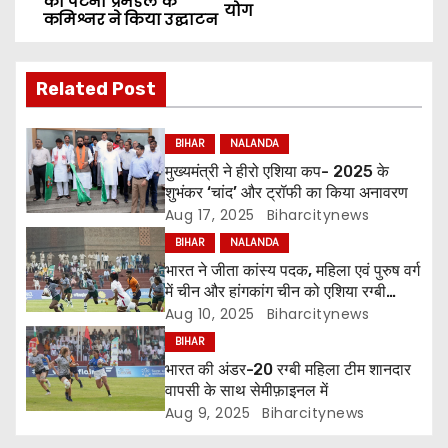
o
का पटना प्रमंडल के
योग
कमिश्नर ने किया उद्घाटन
s
t
Related Post
n
BIHAR
NALANDA
a
मुख्यमंत्री ने हीरो एशिया कप- 2025 के
शुभंकर ‘चांद’ और ट्रॉफी का किया अनावरण
v
Aug 17, 2025
Biharcitynews
i
BIHAR
NALANDA
भारत ने जीता कांस्य पदक, महिला एवं पुरुष वर्ग
g
में चीन और हांगकांग चीन को एशिया रग्बी
एमिरेट्स अंडर-20 सेवन्‍स का ताज
Aug 10, 2025
Biharcitynews
a
BIHAR
भारत की अंडर-20 रग्बी महिला टीम शानदार
t
वापसी के साथ सेमीफ़ाइनल में
i
Aug 9, 2025
Biharcitynews