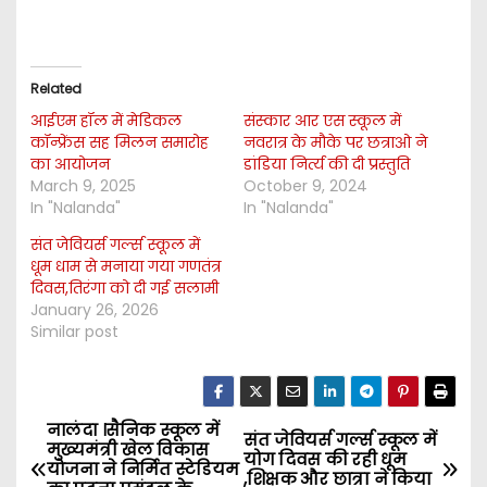
Related
आईएम हॉल में मेडिकल
संस्कार आर एस स्कूल में
कॉन्फ्रेंस सह मिलन समारोह
नवरात्र के मौके पर छत्राओ ने
का आयोजन
डांडिया निर्त्य की दी प्रस्तुति
March 9, 2025
October 9, 2024
In "Nalanda"
In "Nalanda"
संत जेवियर्स गर्ल्स स्कूल में
धूम धाम से मनाया गया गणतंत्र
दिवस,तिरंगा को दी गई सलामी
January 26, 2026
Similar post
नालंदा ।सैनिक स्कूल में
P
संत जेवियर्स गर्ल्स स्कूल में
मुख्यमंत्री खेल विकास
योग दिवस की रही धूम
योजना ने निर्मित स्टेडियम
,शिक्षक और छात्रा ने किया