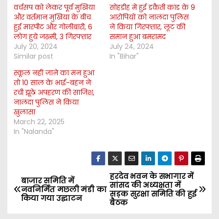
वर्चसप को लेकर पूर्व मुखिया
सोहडीह में हुई डकैती कांड के 9
और वर्तमान मुखिया के बीच
आरोपियों को नालंदा पुलिस
हुई मारपीट और गोलीबारी, 6
ने किया गिरफ्तार, लूट की
लोग हुये जख़्मी, 3 गिरफ्तार
समान हुआ बमरामद
July 20, 2024
July 24, 2024
Similar post
In "Bihar"
स्कूल नहीं जाने का मन हुआ
तो 10 साल के भाई-बहन ने
रची झूठे अपहरण की साजिश,
नालंदा पुलिस ने किया
खुलासा
March 22, 2025
In "Nalanda"
हरदेव भवन के सभागार में
P
बाजार समिति में
सांसद की अध्यक्षता में
नवनिर्मित मछली मंडी का
सड़क सुरक्षा समिति की हुई
o
किया गया उद्घाटन
बैठक