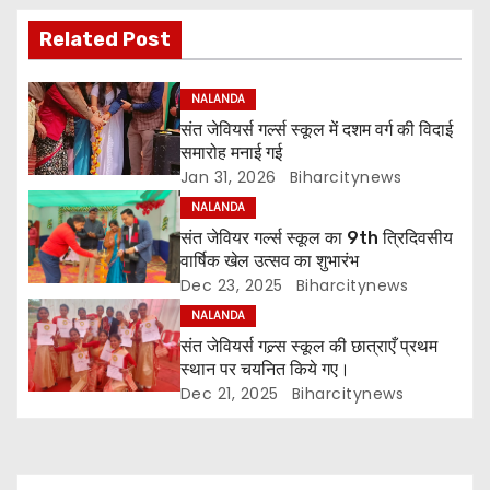
s
Related Post
t
n
NALANDA
संत जेवियर्स गर्ल्स स्कूल में दशम वर्ग की विदाई
a
समारोह मनाई गई
Jan 31, 2026
Biharcitynews
v
NALANDA
i
संत जेवियर गर्ल्स स्कूल का 9th त्रिदिवसीय
वार्षिक खेल उत्सव का शुभारंभ
g
Dec 23, 2025
Biharcitynews
NALANDA
a
संत जेवियर्स गल्र्स स्कूल की छात्र‌ाएँ प्रथम
t
स्थान पर चयनित किये गए।
Dec 21, 2025
Biharcitynews
i
o