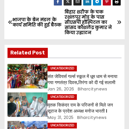
बिहार शरीफ के चक
P
रशलपुर मोड़ के पास
भाजपा के बेन मंडल के
सीएसपी हॉस्पिटल का
o
कार्य समिति की हुई बैठक
सांसद कौशलेंद्र कुमार ने
किया उद्घाटन
s
t
Related Post
n
UNCATEGORIZED
a
संत जेवियर्स गर्ल्स स्कूल में धूम धाम से मनाया
गया गणतंत्र दिवस,तिरंगा को दी गई सलामी
v
Jan 26, 2026
Biharcitynews
i
UNCATEGORIZED
मृतक सिकंदर राम के परिजनों से मिले जन
g
सूराज के प्रदेश अध्यक्ष मनोज भारती l
May 31, 2025
Biharcitynews
a
UNCATEGORIZED