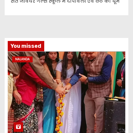
संत जेवियर गर्ल्स स्कूल में दीपावली एवं छठ की धूम
You missed
NALANDA