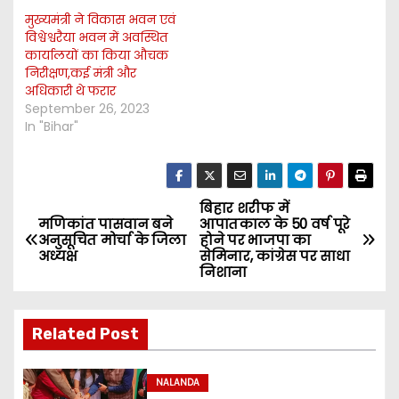
मुख्यमंत्री ने विकास भवन एवं
विश्वेश्वरैया भवन में अवस्थित
कार्यालयों का किया औचक
निरीक्षण,कई मंत्री और
अधिकारी थे फरार
September 26, 2023
In "Bihar"
बिहार शरीफ में
P
मणिकांत पासवान बने
आपातकाल के 50 वर्ष पूरे
अनुसूचित मोर्चा के जिला
होने पर भाजपा का
o
अध्यक्ष
सेमिनार, कांग्रेस पर साधा
निशाना
s
t
Related Post
n
NALANDA