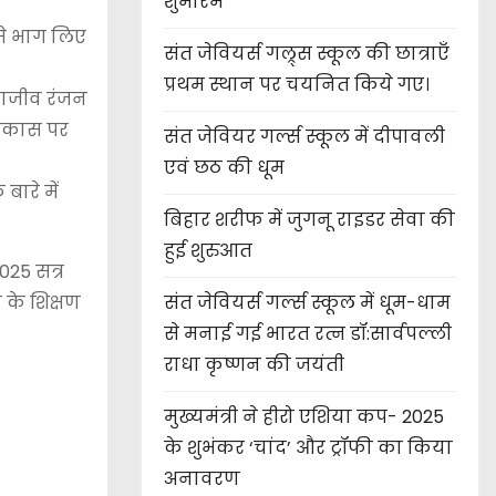
शुभारंभ
 मे भाग लिए
संत जेवियर्स गल्र्स स्कूल की छात्र‌ाएँ
प्रथम स्थान पर चयनित किये गए।
 राजीव रंजन
 विकास पर
संत जेवियर गर्ल्स स्कूल में दीपावली
एवं छठ की धूम
बारे में
बिहार शरीफ में जुगनू राइडर सेवा की
हुई शुरुआत
2025 सत्र
 के शिक्षण
संत जेवियर्स गर्ल्स स्कूल में धूम-धाम
से मनाई गई भारत रत्न डॉ:सार्वपल्ली
राधा कृष्णन की जयंती
मुख्यमंत्री ने हीरो एशिया कप- 2025
के शुभंकर ‘चांद’ और ट्रॉफी का किया
अनावरण