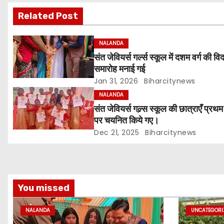
s
Related Post
t
NALANDA
n
संत जेवियर्स गर्ल्स स्कूल में दशम वर्ग की वि
समारोह मनाई गई
a
Jan 31, 2026
Biharcitynews
v
NALANDA
संत जेवियर्स गल्र्स स्कूल की छात्र‌ाएँ प्रथ
i
पर चयनित किये गए।
g
Dec 21, 2025
Biharcitynews
a
t
You missed
i
NALANDA
UNCATEGORI
o