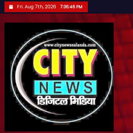
S
Fri. Aug 7th, 2026
7:36:47 PM
k
i
p
t
o
c
o
n
t
e
n
t