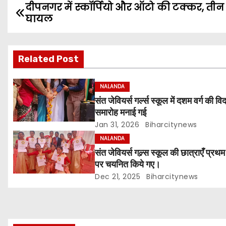
दीपनगर में स्कॉर्पियो और ऑटो की टक्कर, ती
P
घायल
o
s
Related Post
t
NALANDA
n
संत जेवियर्स गर्ल्स स्कूल में दशम वर्ग की वि
समारोह मनाई गई
a
Jan 31, 2026
Biharcitynews
v
NALANDA
संत जेवियर्स गल्र्स स्कूल की छात्र‌ाएँ प्रथ
i
पर चयनित किये गए।
g
Dec 21, 2025
Biharcitynews
a
t