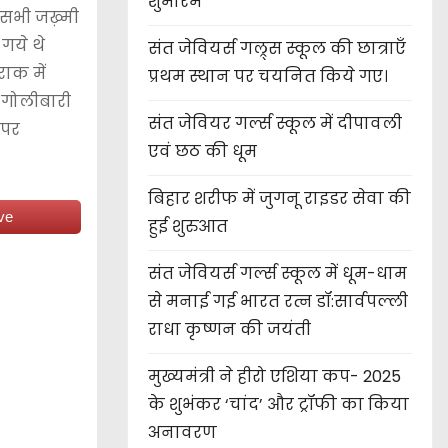
शुभारंभ
 ।सभी जख़्मी
गये थे
संत जेवियर्स गल्र्स स्कूल की छात्र‌ाएँ
ाक में
प्रथम स्थान पर चयनित किये गए।
र गोलीबारी
संत जेवियर गर्ल्स स्कूल में दीपावली
 पर
एवं छठ की धूम
बिहार शरीफ में जुगनू राइडर सेवा की
ve
हुई शुरुआत
संत जेवियर्स गर्ल्स स्कूल में धूम-धाम
से मनाई गई भारत रत्न डॉ:सार्वपल्ली
राधा कृष्णन की जयंती
मुख्यमंत्री ने हीरो एशिया कप- 2025
के शुभंकर ‘चांद’ और ट्रॉफी का किया
अनावरण