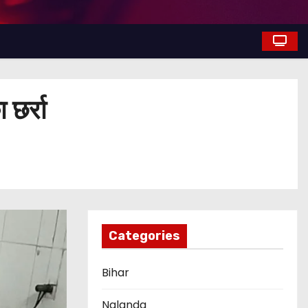
छर्रा
Categories
Bihar
Nalanda