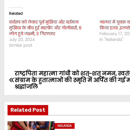
Related
वर्चसप को लेकर पूर्व मुखिया और वर्तमान
नालंदा में युवक
मुखिया के बीच हुई मारपीट और गोलीबारी, 6
किया हत्या ,इलाके
लोग हुये जख़्मी, 3 गिरफ्तार
February 17, 2
July 20, 2024
In "Nalanda"
Similar post
राष्ट्रपिता महात्मा गांधी को शत्-शत् नमन, स्वतंत
P
संग्राम के हुतात्माओं की स्मृति में अर्पित की गई
o
श्रद्धांजलि
s
Related Post
t
n
NALANDA