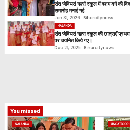
संत जेवियर्स गर्ल्स स्कूल में दशम वर्ग की वि
a
समारोह मनाई गई
v
Jan 31, 2026
Biharcitynews
NALANDA
i
संत जेवियर्स गल्र्स स्कूल की छात्र‌ाएँ प्रथ
पर चयनित किये गए।
g
Dec 21, 2025
Biharcitynews
a
t
i
o
n
You missed
NALANDA
UNCATEGORI