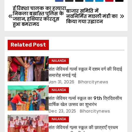
ई रिक्शा चालक का हत्यारा
P
बाजार समिति में
निकला बर्खास्त पुलिस के
नवनिर्मित मछली मंडी का
जवान, हथियार कारतूस
o
किया गया उद्घाटन
हुआ बमरामद
s
Related Post
t
n
NALANDA
संत जेवियर्स गर्ल्स स्कूल में दशम वर्ग की विदाई
a
समारोह मनाई गई
Jan 31, 2026
Biharcitynews
v
NALANDA
i
संत जेवियर गर्ल्स स्कूल का 9th त्रिदिवसीय
वार्षिक खेल उत्सव का शुभारंभ
g
Dec 23, 2025
Biharcitynews
NALANDA
a
संत जेवियर्स गल्र्स स्कूल की छात्र‌ाएँ प्रथम