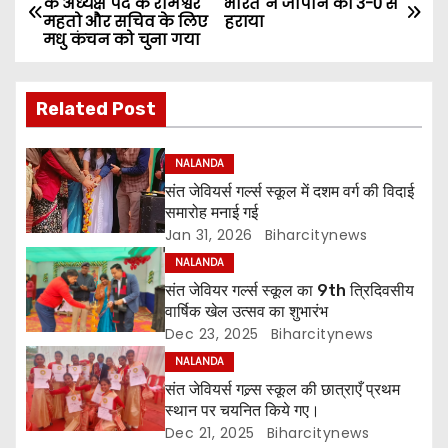
के अध्यक्ष पद के रामेश्वर
भारत ने जापान को 3-0 से
महतो और सचिव के लिए
हराया
o
मधु कंचन को चुना गया
s
Related Post
t
n
NALANDA
संत जेवियर्स गर्ल्स स्कूल में दशम वर्ग की विदाई
a
समारोह मनाई गई
Jan 31, 2026
Biharcitynews
v
NALANDA
i
संत जेवियर गर्ल्स स्कूल का 9th त्रिदिवसीय
वार्षिक खेल उत्सव का शुभारंभ
g
Dec 23, 2025
Biharcitynews
NALANDA
a
संत जेवियर्स गल्र्स स्कूल की छात्र‌ाएँ प्रथम
t
स्थान पर चयनित किये गए।
Dec 21, 2025
Biharcitynews