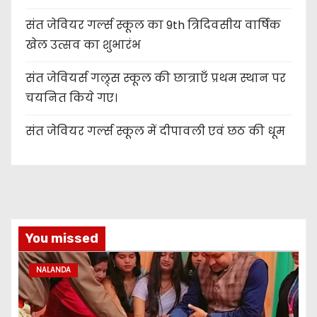
संत जेवियर गर्ल्स स्कूल का 9th त्रिदिवसीय वार्षिक
खेल उत्सव का शुभारंभ
संत जेवियर्स गल्र्स स्कूल की छात्र‌ाएँ प्रथम स्थान पर
चयनित किये गए।
संत जेवियर गर्ल्स स्कूल में दीपावली एवं छठ की धूम
You missed
NALANDA