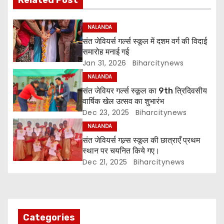
t
n
NALANDA
संत जेवियर्स गर्ल्स स्कूल में दशम वर्ग की विदाई
a
समारोह मनाई गई
Jan 31, 2026
Biharcitynews
v
NALANDA
i
संत जेवियर गर्ल्स स्कूल का 9th त्रिदिवसीय
वार्षिक खेल उत्सव का शुभारंभ
g
Dec 23, 2025
Biharcitynews
NALANDA
a
संत जेवियर्स गल्र्स स्कूल की छात्र‌ाएँ प्रथम
t
स्थान पर चयनित किये गए।
Dec 21, 2025
Biharcitynews
i
o
n
Categories