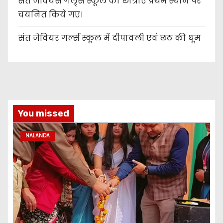
संत जेवियर्स गल्र्स स्कूल की छात्र‌ाएँ प्रथम स्थान पर
चयनित किये गए।
संत जेवियर गर्ल्स स्कूल में दीपावली एवं छठ की धूम
You missed
NALANDA