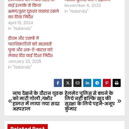
कई इलाके में किया
November 6, 2023
भ्रमण,चुस्त दुरुस्त व्यस्था रखने
In "Nalanda"
का दिया निर्देश
April 16, 2024
In "Nalanda"
डीएम और एसपी ने
पदाधिकारियो को सरस्वती
पूजा और शव-ऐ-बारात को
लेकर दिए कई दिशा निर्देश
January 23, 2025
In "Nalanda"
नाच देखने के दौरान युवक
हेलमेट पुलिस से बचने के
P
को मारी गोली ,गंभीर
लिये नही बल्कि खुद की
हालत में लाया गया सदर
सुरक्षा के लिये पहने-अनूप
o
अस्पताल
कुमार
s
Related Post