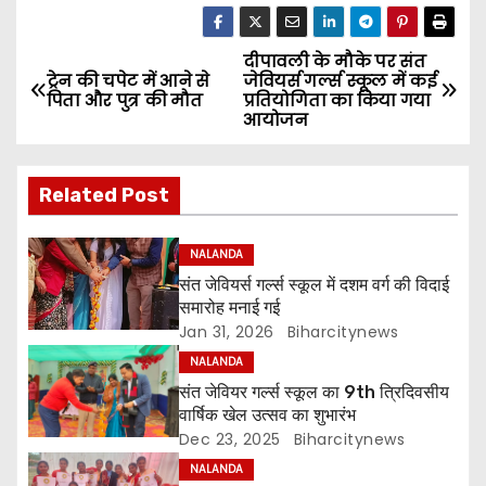
दीपावली के मौके पर संत
P
ट्रेन की चपेट में आने से
जेवियर्स गर्ल्स स्कूल में कई
पिता और पुत्र की मौत
प्रतियोगिता का किया गया
o
आयोजन
s
Related Post
t
n
NALANDA
संत जेवियर्स गर्ल्स स्कूल में दशम वर्ग की विदाई
a
समारोह मनाई गई
Jan 31, 2026
Biharcitynews
v
NALANDA
i
संत जेवियर गर्ल्स स्कूल का 9th त्रिदिवसीय
वार्षिक खेल उत्सव का शुभारंभ
g
Dec 23, 2025
Biharcitynews
NALANDA
a