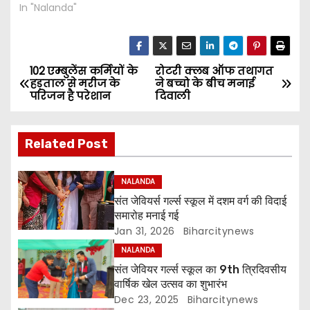
In "Nalanda"
102 एम्बुलेंस कर्मियों के
रोटरी क्लब ऑफ तथागत
P
हड़ताल से मरीज के
ने बच्चो के बीच मनाई
परिजन है परेशान
दिवाली
o
s
Related Post
t
NALANDA
n
संत जेवियर्स गर्ल्स स्कूल में दशम वर्ग की विदाई
समारोह मनाई गई
a
Jan 31, 2026
Biharcitynews
v
NALANDA
संत जेवियर गर्ल्स स्कूल का 9th त्रिदिवसीय
i
वार्षिक खेल उत्सव का शुभारंभ
Dec 23, 2025
Biharcitynews