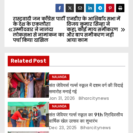
रास्ट्रवादी जन काँग्रेस पार्टी
एनडीए के आशिर्बाद सभा में
P
के देश के एकलौता
विजय कुमार सिन्हा ने
उम्मीदवार ने नालंदा
कहा, कोई माय समीकरण
o
लोकसभा से नामांकन का
और बाप समीकरण नही
पर्चा किया दाखिल
आया काम
s
t
Related Post
n
NALANDA
a
संत जेवियर्स गर्ल्स स्कूल में दशम वर्ग की विदाई
समारोह मनाई गई
v
Jan 31, 2026
Biharcitynews
i
NALANDA
संत जेवियर गर्ल्स स्कूल का 9th त्रिदिवसीय
g
वार्षिक खेल उत्सव का शुभारंभ
Dec 23, 2025
Biharcitynews