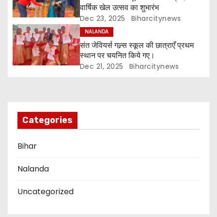
g
वार्षिक खेल उत्सव का शुभारंभ
a
Dec 23, 2025
Biharcitynews
NALANDA
t
संत जेवियर्स गल्र्स स्कूल की छात्र‌ाएँ प्रथम
स्थान पर चयनित किये गए।
i
Dec 21, 2025
Biharcitynews
o
n
Categories
Bihar
Nalanda
Uncategorized