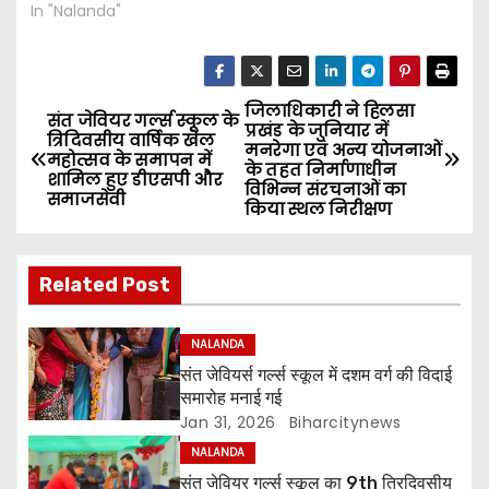
In "Nalanda"
जिलाधिकारी ने हिलसा
P
संत जेवियर गर्ल्स स्कूल के
प्रखंड के जुनियार में
त्रिदिवसीय वार्षिक खेल
मनरेगा एवं अन्य योजनाओं
o
महोत्सव के समापन में
के तहत निर्माणाधीन
शामिल हुए डीएसपी और
विभिन्न संरचनाओं का
समाजसेवी
s
किया स्थल निरीक्षण
t
Related Post
n
a
NALANDA
संत जेवियर्स गर्ल्स स्कूल में दशम वर्ग की विदाई
v
समारोह मनाई गई
Jan 31, 2026
Biharcitynews
i
NALANDA
संत जेवियर गर्ल्स स्कूल का 9th त्रिदिवसीय