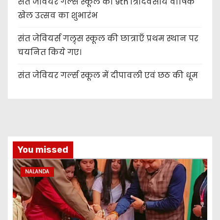
संत जेवियर गर्ल्स स्कूल का 9th त्रिदिवसीय वार्षिक
खेल उत्सव का शुभारंभ
संत जेवियर्स गल्र्स स्कूल की छात्र‌ाएँ प्रथम स्थान पर
चयनित किये गए।
संत जेवियर गर्ल्स स्कूल में दीपावली एवं छठ की धूम
You missed
NALANDA