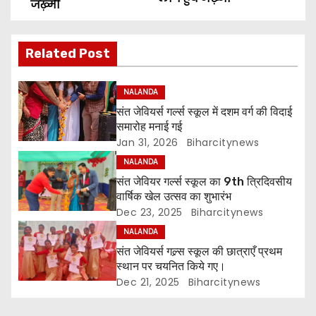
o
जख़्मी
s
Related Post
t
n
NALANDA
संत जेवियर्स गर्ल्स स्कूल में दशम वर्ग की विदाई
a
समारोह मनाई गई
Jan 31, 2026
Biharcitynews
v
NALANDA
i
संत जेवियर गर्ल्स स्कूल का 9th त्रिदिवसीय
वार्षिक खेल उत्सव का शुभारंभ
g
Dec 23, 2025
Biharcitynews
NALANDA
a
संत जेवियर्स गल्र्स स्कूल की छात्र‌ाएँ प्रथम
t
स्थान पर चयनित किये गए।
Dec 21, 2025
Biharcitynews
i