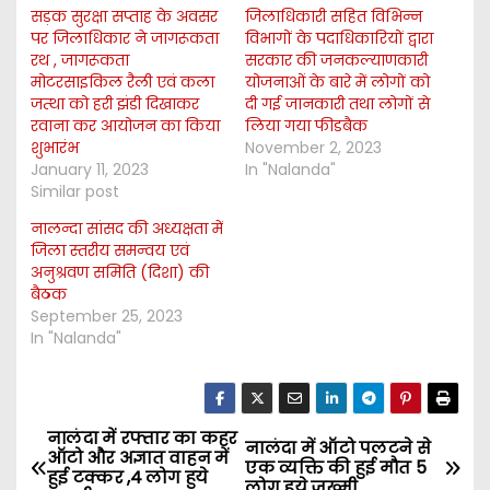
सड़क सुरक्षा सप्ताह के अवसर
जिलाधिकारी सहित विभिन्न
पर जिलाधिकार ने जागरूकता
विभागों के पदाधिकारियों द्वारा
रथ , जागरूकता
सरकार की जनकल्याणकारी
मोटरसाइकिल रैली एवं कला
योजनाओं के बारे में लोगों को
जत्था को हरी झंडी दिखाकर
दी गई जानकारी तथा लोगों से
रवाना कर आयोजन का किया
लिया गया फीडबैक
शुभारंभ
November 2, 2023
January 11, 2023
In "Nalanda"
Similar post
नालन्दा सांसद की अध्यक्षता में
जिला स्तरीय समन्वय एवं
अनुश्रवण समिति (दिशा) की
बैठक
September 25, 2023
In "Nalanda"
नालंदा में रफ्तार का कहर
P
नालंदा में ऑटो पलटने से
ऑटो और अज्ञात वाहन में
एक व्यक्ति की हुई मौत 5
हुई टक्कर ,4 लोग हुये
लोग हुये जख़्मी